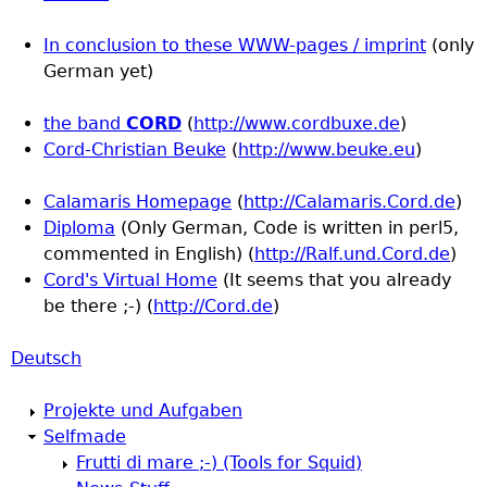
In conclusion to these WWW-pages / imprint
(only
German yet)
the band
CORD
(
http://www.cordbuxe.de
)
Cord-Christian Beuke
(
http://www.beuke.eu
)
Calamaris Homepage
(
http://Calamaris.Cord.de
)
Diploma
(Only German, Code is written in perl5,
commented in English) (
http://Ralf.und.Cord.de
)
Cord's Virtual Home
(It seems that you already
be there ;-) (
http://Cord.de
)
Deutsch
Projekte und Aufgaben
Selfmade
Frutti di mare ;-) (Tools for Squid)