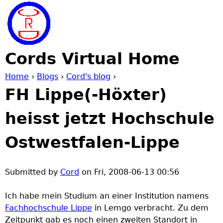
Jump to navigation
Cords Virtual Home
Home
›
Blogs
›
Cord's blog
›
FH Lippe(-Höxter)
Y
heisst jetzt Hochschule
o
Ostwestfalen-Lippe
u
a
Submitted by
Cord
on
Fri, 2008-06-13 00:56
r
Ich habe mein Studium an einer Institution namens
Fachhochschule Lippe
in Lemgo verbracht. Zu dem
e
Zeitpunkt gab es noch einen zweiten Standort in