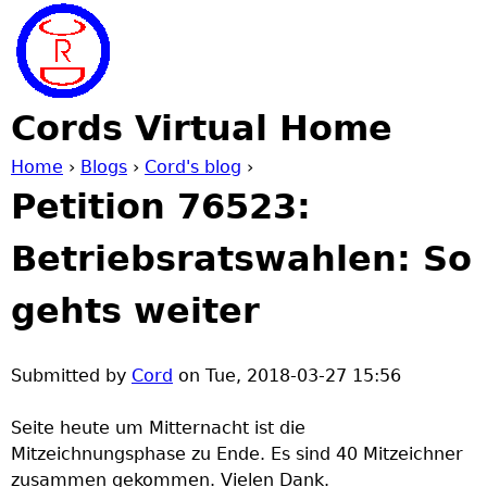
Jump to navigation
Cords Virtual Home
Home
›
Blogs
›
Cord's blog
›
Petition 76523:
Y
Betriebsratswahlen: So
o
gehts weiter
u
a
Submitted by
Cord
on
Tue, 2018-03-27 15:56
r
Seite heute um Mitternacht ist die
Mitzeichnungsphase zu Ende. Es sind 40 Mitzeichner
e
zusammen gekommen. Vielen Dank.