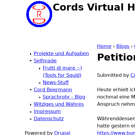
Cords Virtual 
Home
›
Blogs
›
Projekte und Aufgaben
Petiti
Y
Selfmade
Frutti di mare ;-)
o
(Tools for Squid)
Submitted by
C
News-Stuff
u
Cord Beermann
Heute erhielt i
Sprachrohr - Blog
nochmal eine Mi
a
Witziges und Wahres
Anspruch nehm
Impressum
r
Datenschutz
Währenddessen 
hatte gestern e
e
Powered by
Drupal
https://www.bun