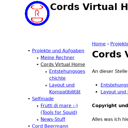
Cords Virtual 
Home
›
Projekt
Projekte und Aufgaben
Cords 
Y
Meine Rechner
Cords Virtual Home
o
Entstehungsges
An dieser Stel
chichte
u
Layout und
Entstehung
Kompatibilität
Layout und 
a
Selfmade
Frutti di mare ;-)
Copyright und
r
(Tools for Squid)
News-Stuff
Alles was ich h
e
Cord Beermann