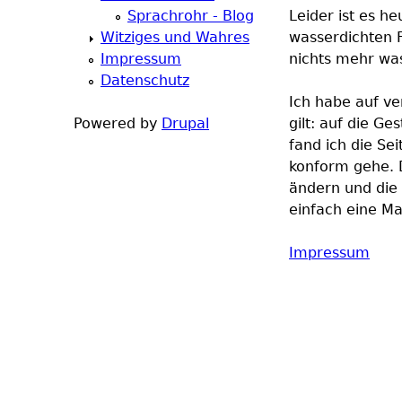
Sprachrohr - Blog
Leider ist es h
h
Witziges und Wahres
wasserdichten F
Impressum
nichts mehr was
e
Datenschutz
Ich habe auf ve
r
Powered by
Drupal
gilt: auf die Ge
fand ich die Se
e
konform gehe. Da
ändern und die 
einfach eine Ma
Impressum